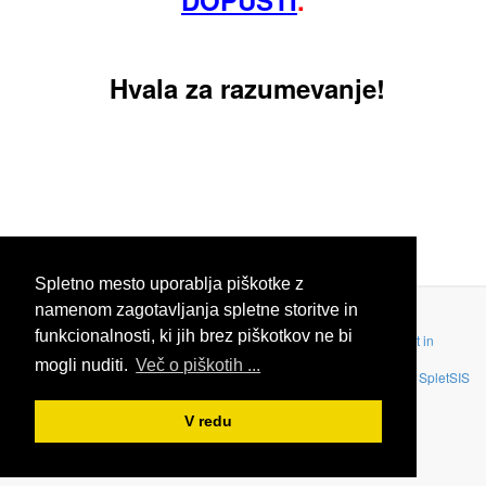
DOPUSTI
.
Hvala za razumevanje!
Spletno mesto uporablja piškotke z
namenom zagotavljanja spletne storitve in
funkcionalnosti, ki jih brez piškotkov ne bi
©Avtorske pravice SpletSIS 2018, vse pravice pridržane |
Zasebnost in
piškotki
mogli nuditi.
Več o piškotih ...
Design by
SpletSIS
V redu